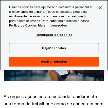
Skip
Skip
Usamos cookies para aprimorar o conteúdo e personalizar
to
to
a experiência do usuário. Todos os cookies, exceto os
content
footer
estritamente necessários, exigem o seu consentimento
PwC Brasil
Auditoria e Asseguração
Ativos digitais e cr
para serem utilizados. Para saber mais acesse a nossa
Política de Cookies
Mais informações
Ativos digitais e cripto
Definições de cookies
Rejeitar todos
Aceitar cookies
As organizações estão mudando rapidamente
sua forma de trabalhar e como se conectam com