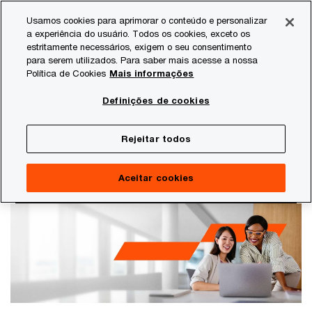
Skip
Skip
Usamos cookies para aprimorar o conteúdo e personalizar
to
to
a experiência do usuário. Todos os cookies, exceto os
content
footer
estritamente necessários, exigem o seu consentimento
PwC Brasil
Serviços Digitais PwC
para serem utilizados. Para saber mais acesse a nossa
Política de Cookies
Mais informações
Serviços Digitais PwC
Definições de cookies
Conhecimento especializado de negócio e
indústria impulsionados por soluções digitais
Rejeitar todos
inovadoras para ajudar você a superar seus
desafios com confiança e resultados sustentáveis
Aceitar cookies