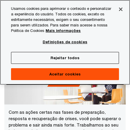
Skip
Skip
Usamos cookies para aprimorar o conteúdo e personalizar
to
to
a experiência do usuário. Todos os cookies, exceto os
content
footer
estritamente necessários, exigem o seu consentimento
PwC Brasil
Temas atuais
Gestão de crises
para serem utilizados. Para saber mais acesse a nossa
Política de Cookies
Mais informações
Global Crisis Centre da PwC
Definições de cookies
Confiança para enfrentar crises
Rejeitar todos
Aceitar cookies
Com as ações certas nas fases de preparação,
resposta e recuperação de crises, você pode superar o
problema e sair ainda mais forte. Trabalhamos ao seu