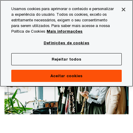
Skip
Skip
Usamos cookies para aprimorar o conteúdo e personalizar
to
to
a experiência do usuário. Todos os cookies, exceto os
content
footer
estritamente necessários, exigem o seu consentimento
PwC Brasil
Consultoria Tributária
Reforma Tributária s
para serem utilizados. Para saber mais acesse a nossa
Política de Cookies
Mais informações
Reforma Tributária sobre o consumo
Definições de cookies
Abordagem holística de gestão de riscos para
extrair valor
Rejeitar todos
Aceitar cookies