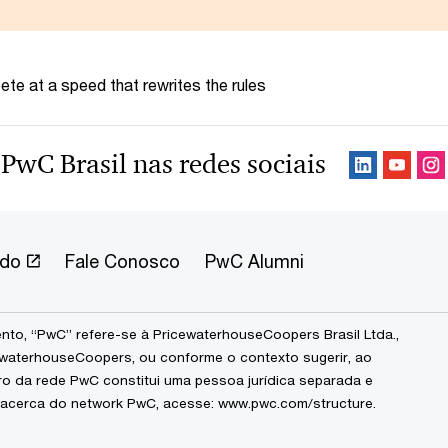
te at a speed that rewrites the rules
 PwC Brasil nas redes sociais
ndo
Fale Conosco
PwC Alumni
to, “PwC” refere-se à PricewaterhouseCoopers Brasil Ltda.,
waterhouseCoopers, ou conforme o contexto sugerir, ao
ro da rede PwC constitui uma pessoa jurídica separada e
 acerca do network PwC, acesse:
www.pwc.com/structure
.