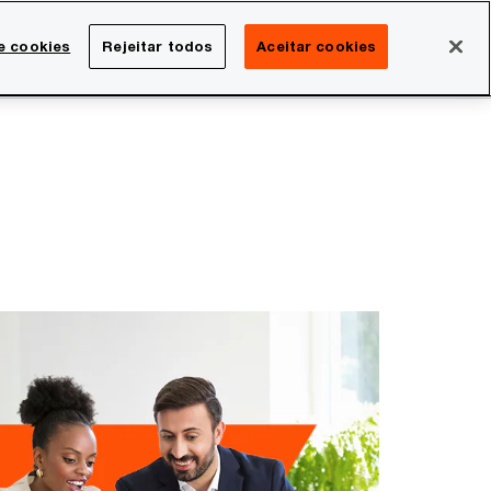
Brasil
e cookies
Rejeitar todos
Aceitar cookies
Search
rreira
Sala de imprensa