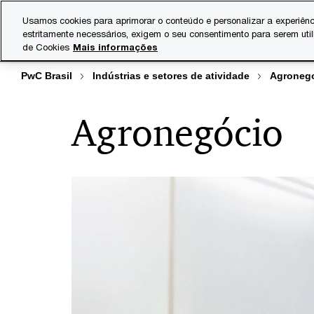
Skip
Skip
Usamos cookies para aprimorar o conteúdo e personalizar a experiênc
to
to
estritamente necessários, exigem o seu consentimento para serem uti
Indústrias
Serviços
content
footer
de Cookies
Mais informações
PwC Brasil
Indústrias e setores de atividade
Agroneg
Agronegócio