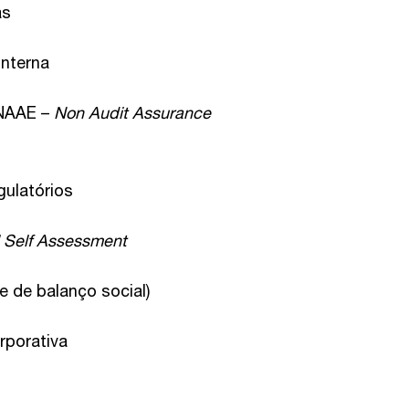
as
interna
(NAAE –
Non Audit Assurance
gulatórios
l Self Assessment
e de balanço social)
rporativa