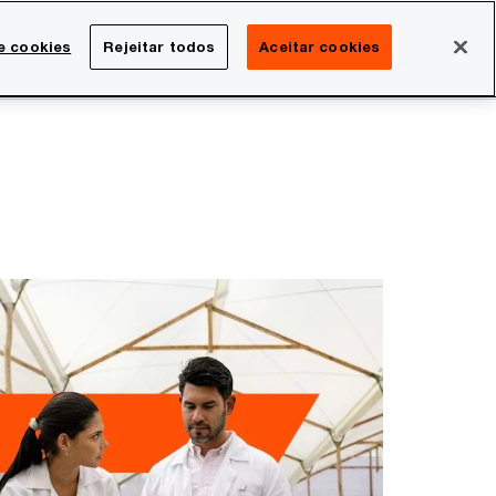
Brasil
e cookies
Rejeitar todos
Aceitar cookies
Search
rreira
Sala de imprensa