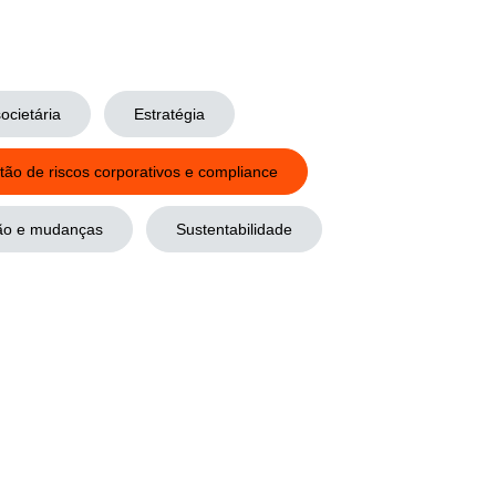
societária
Estratégia
tão de riscos corporativos e compliance
ão e mudanças
Sustentabilidade