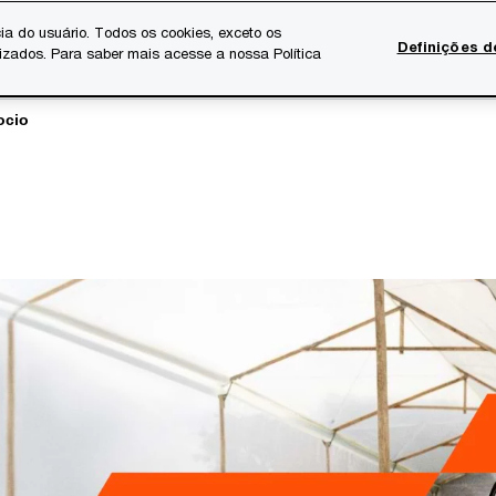
ia do usuário. Todos os cookies, exceto os
Definições d
lizados. Para saber mais acesse a nossa Política
Temas atuais
Serviços Digitais
Sobre a PwC
Ca
ocio