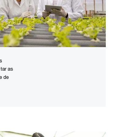
s
tar as
e de