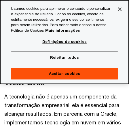
Skip
Skip
Usamos cookies para aprimorar o conteúdo e personalizar
to
to
a experiência do usuário. Todos os cookies, exceto os
content
footer
estritamente necessários, exigem o seu consentimento
PwC Brasil
Consultoria
Alianças - Brasil
Oracle
para serem utilizados. Para saber mais acesse a nossa
Política de Cookies
Mais informações
PwC e Oracle
Definições de cookies
Impulsionando a inovação para promover o
crescimento dos negócios
Rejeitar todos
Inovação empresarial baseada na
Aceitar cookies
Oracle Cloud
A tecnologia não é apenas um componente da
transformação empresarial; ela é essencial para
alcançar resultados. Em parceria com a Oracle,
implementamos tecnologia em nuvem em vários