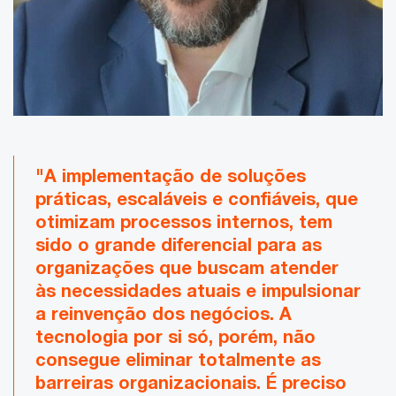
"A implementação de soluções
práticas, escaláveis e confiáveis, que
otimizam processos internos, tem
sido o grande diferencial para as
organizações que buscam atender
às necessidades atuais e impulsionar
a reinvenção dos negócios. A
tecnologia por si só, porém, não
consegue eliminar totalmente as
barreiras organizacionais. É preciso