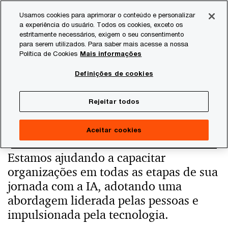
Skip
Skip
Usamos cookies para aprimorar o conteúdo e personalizar
to
to
a experiência do usuário. Todos os cookies, exceto os
content
footer
estritamente necessários, exigem o seu consentimento
PwC Brasil
Consultoria
Alianças - Brasil
Salesforce
para serem utilizados. Para saber mais acesse a nossa
Política de Cookies
Mais informações
Agentforce
Definições de cookies
Rejeitar todos
Aceitar cookies
Estamos ajudando a capacitar
organizações em todas as etapas de sua
jornada com a IA, adotando uma
abordagem liderada pelas pessoas e
impulsionada pela tecnologia.