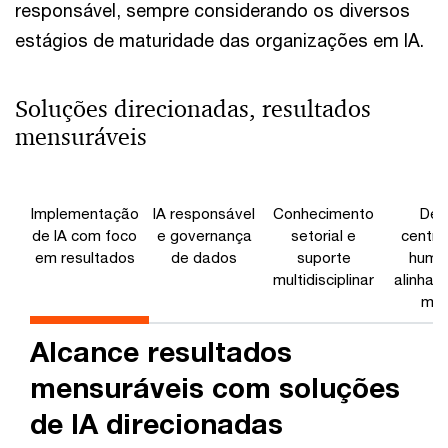
responsável, sempre considerando os diversos
estágios de maturidade das organizações em IA.
Soluções direcionadas, resultados
mensuráveis
Implementação
IA responsável
Conhecimento
Des
de IA com foco
e governança
setorial e
centra
em resultados
de dados
suporte
huma
multidisciplinar
alinham
mar
Alcance resultados
mensuráveis com soluções
de IA direcionadas