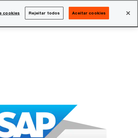
Brasil
e cookies
Rejeitar todos
Aceitar cookies
Search
rreira
Sala de imprensa