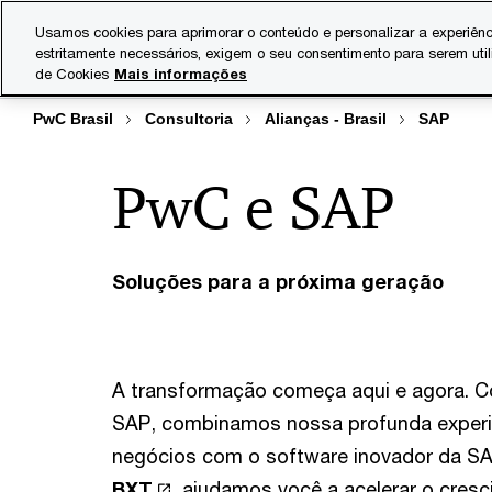
Skip
Skip
Usamos cookies para aprimorar o conteúdo e personalizar a experiênc
to
to
estritamente necessários, exigem o seu consentimento para serem uti
Indústrias
Serviços
content
footer
de Cookies
Mais informações
PwC Brasil
Consultoria
Alianças - Brasil
SAP
PwC e SAP
Soluções para a próxima geração
A transformação começa aqui e agora. C
SAP, combinamos nossa profunda experiê
negócios com o software inovador da SA
BXT
, ajudamos você a acelerar o cresc