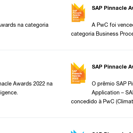
SAP Pinnacle A
Awards na categoria
A PwC foi vence
categoria Business Proc
SAP Pinnacle A
nacle Awards 2022 na
O prêmio SAP Pi
ligence.
Application – S
concedido à PwC (Climate