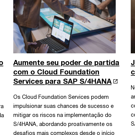
o
Aumente seu poder de partida
J
com o Cloud Foundation
c
Services para SAP S/4HANA
N
a
Os Cloud Foundation Services podem
c
impulsionar suas chances de sucesso e
ra
c
mitigar os riscos na implementação do
da
S
S/4HANA, abordando proativamente os
desafios mais complexos desde o início