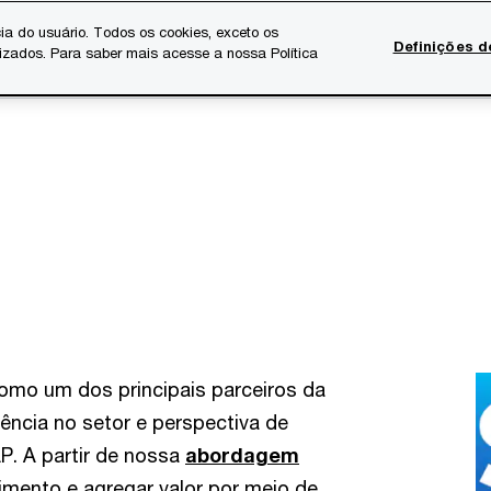
ia do usuário. Todos os cookies, exceto os
Definições d
lizados. Para saber mais acesse a nossa Política
Temas atuais
Serviços Digitais
Sobre a PwC
Ca
omo um dos principais parceiros da
ncia no setor e perspectiva de
P. A partir de nossa
abordagem
imento e agregar valor por meio de