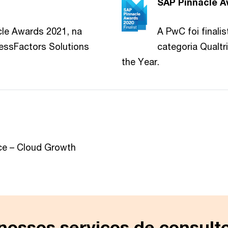
SAP Pinnacle A
cle Awards 2021, na
A PwC foi finali
cessFactors Solutions
categoria Qualt
the Year.
d
nce – Cloud Growth
nossos serviços de consulto