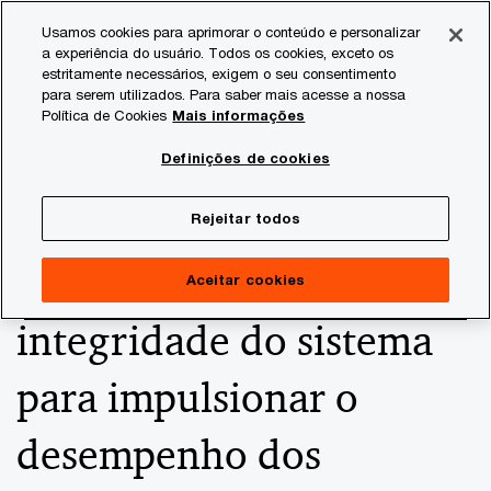
Skip
Skip
Usamos cookies para aprimorar o conteúdo e personalizar
to
to
a experiência do usuário. Todos os cookies, exceto os
content
footer
estritamente necessários, exigem o seu consentimento
PwC Brasil
Consultoria
Alianças - Brasil
SAP
Con
para serem utilizados. Para saber mais acesse a nossa
Política de Cookies
Mais informações
Riscos e controles no
Definições de cookies
SAP: garantindo a
Rejeitar todos
confiabilidade e a
Aceitar cookies
integridade do sistema
para impulsionar o
desempenho dos