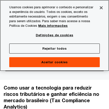
Skip
Skip
Usamos cookies para aprimorar o conteúdo e personalizar
to
to
a experiência do usuário. Todos os cookies, exceto os
content
footer
estritamente necessários, exigem o seu consentimento
PwC Brasil
Consultoria
Data Analytics
Compliance an
para serem utilizados. Para saber mais acesse a nossa
Política de Cookies
Mais informações
Compliance analytics em
Definições de cookies
tributos
Rejeitar todos
Aceitar cookies
Como usar a tecnologia para reduzir
riscos tributários e ganhar eficiência no
mercado brasileiro (Tax Compliance
Analytics)