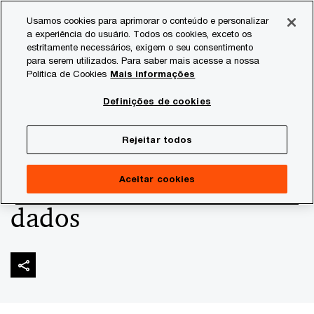
Skip
Skip
Usamos cookies para aprimorar o conteúdo e personalizar
to
to
a experiência do usuário. Todos os cookies, exceto os
content
footer
estritamente necessários, exigem o seu consentimento
PwC Brasil
Consultoria
Data Analytics
Identificaçã
para serem utilizados. Para saber mais acesse a nossa
Política de Cookies
Mais informações
Identificação e
Definições de cookies
monitoramento do
Rejeitar todos
comportamento dos
Aceitar cookies
dados