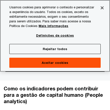
Skip
Skip
Usamos cookies para aprimorar o conteúdo e personalizar
to
to
a experiência do usuário. Todos os cookies, exceto os
content
footer
estritamente necessários, exigem o seu consentimento
PwC Brasil
Consultoria
Data Analytics
Indicadores 
para serem utilizados. Para saber mais acesse a nossa
Política de Cookies
Mais informações
Indicadores de capital
Definições de cookies
humano
Rejeitar todos
Aceitar cookies
Como os indicadores podem contribuir
para a gestão de capital humano (People
analytics)