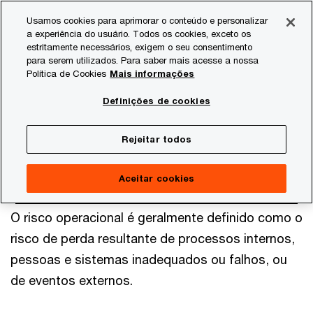
Skip
Skip
Usamos cookies para aprimorar o conteúdo e personalizar
to
to
a experiência do usuário. Todos os cookies, exceto os
content
footer
estritamente necessários, exigem o seu consentimento
PwC Brasil
Consultoria
Modelagem de Risco e Análise 
para serem utilizados. Para saber mais acesse a nossa
Política de Cookies
Mais informações
Risco operacional
Definições de cookies
Rejeitar todos
Aceitar cookies
O risco operacional é geralmente definido como o
risco de perda resultante de processos internos,
pessoas e sistemas inadequados ou falhos, ou
de eventos externos.