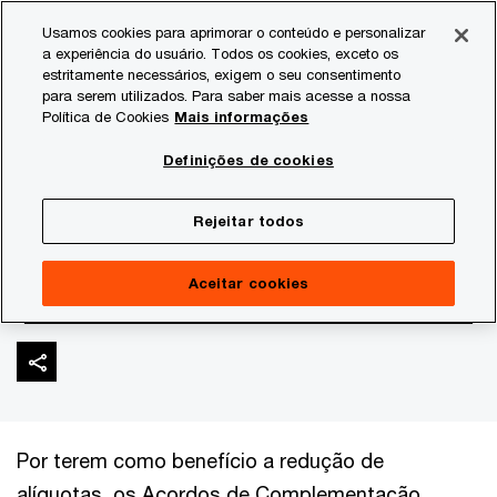
Skip
Skip
Usamos cookies para aprimorar o conteúdo e personalizar
to
to
a experiência do usuário. Todos os cookies, exceto os
content
footer
estritamente necessários, exigem o seu consentimento
PwC Brasil
Consultoria Tributária
Comércio exterior
para serem utilizados. Para saber mais acesse a nossa
Política de Cookies
Mais informações
Acordo de
Definições de cookies
Complementação
Rejeitar todos
Econômica (ACE)
Aceitar cookies
Por terem como benefício a redução de
alíquotas, os Acordos de Complementação