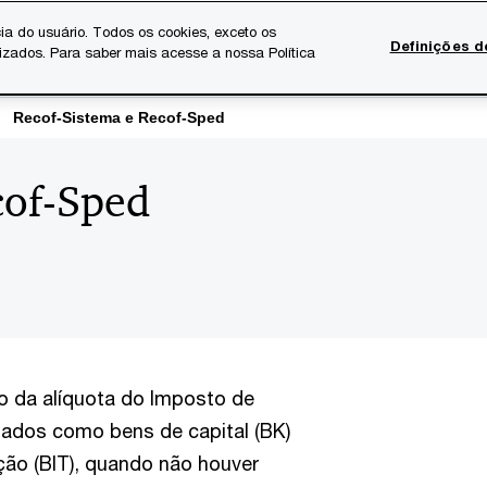
ia do usuário. Todos os cookies, exceto os
Definições d
lizados. Para saber mais acesse a nossa Política
Temas atuais
Serviços Digitais
Sobre a PwC
Ca
Recof-Sistema e Recof-Sped
cof-Sped
ão da alíquota do Imposto de
alados como bens de capital (BK)
ção (BIT), quando não houver