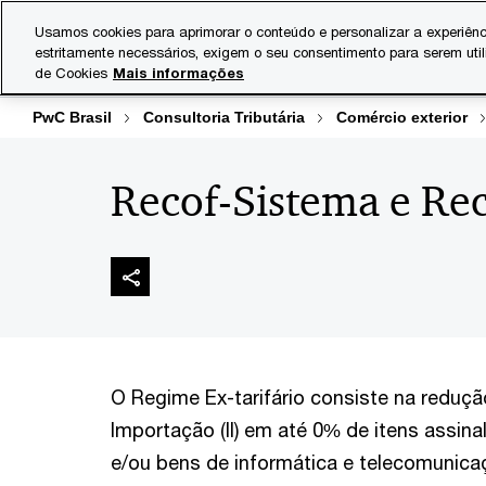
Skip
Skip
Usamos cookies para aprimorar o conteúdo e personalizar a experiênc
to
to
estritamente necessários, exigem o seu consentimento para serem uti
Indústrias
Serviços
content
footer
de Cookies
Mais informações
PwC Brasil
Consultoria Tributária
Comércio exterior
Recof-Sistema e Re
O Regime Ex-tarifário consiste na reduç
Importação (II) em até 0% de itens assin
e/ou bens de informática e telecomunica