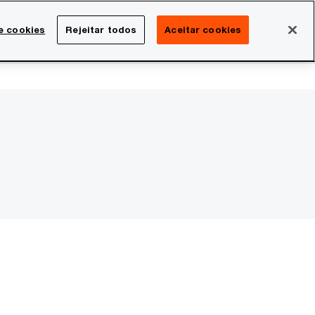
Brasil
e cookies
Rejeitar todos
Aceitar cookies
Search
rreira
Sala de imprensa