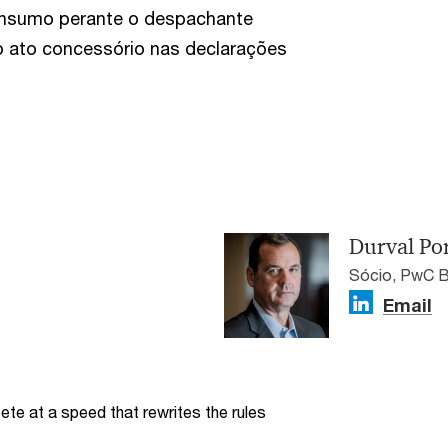
onsumo perante o despachante
 ato concessório nas declarações
Durval Por
Sócio, PwC B
Email
te at a speed that rewrites the rules