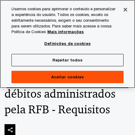
Skip
Skip
Usamos cookies para aprimorar o conteúdo e personalizar
to
to
a experiência do usuário. Todos os cookies, exceto os
content
footer
estritamente necessários, exigem o seu consentimento
PwC Brasil
Consultoria Tributária
Informativos de Tax
para serem utilizados. Para saber mais acesse a nossa
Política de Cookies
Mais informações
Solução de Consulta
Definições de cookies
COSIT - Compensação de
Rejeitar todos
créditos judiciais e
Aceitar cookies
débitos administrados
pela RFB - Requisitos