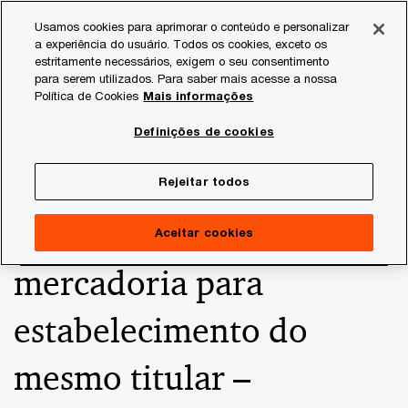
Skip
Skip
Usamos cookies para aprimorar o conteúdo e personalizar
to
to
a experiência do usuário. Todos os cookies, exceto os
content
footer
estritamente necessários, exigem o seu consentimento
PwC Brasil
Consultoria Tributária
Informativos de Tax
para serem utilizados. Para saber mais acesse a nossa
Política de Cookies
Mais informações
Consulta SEFAZ/SP -
Definições de cookies
ICMS - Transferência
Rejeitar todos
interestadual de
Aceitar cookies
mercadoria para
estabelecimento do
mesmo titular –