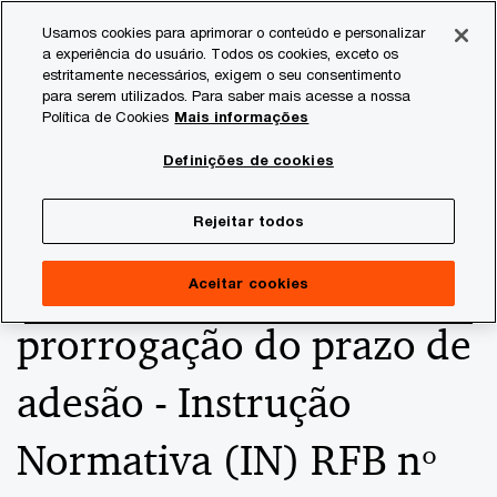
Skip
Skip
Usamos cookies para aprimorar o conteúdo e personalizar
to
to
a experiência do usuário. Todos os cookies, exceto os
content
footer
estritamente necessários, exigem o seu consentimento
PwC Brasil
Consultoria Tributária
Informativos de Tax
para serem utilizados. Para saber mais acesse a nossa
Política de Cookies
Mais informações
PERT-Saúde - Alterações
Definições de cookies
- Data limite de débitos
Rejeitar todos
parceláveis e
Aceitar cookies
prorrogação do prazo de
adesão - Instrução
Normativa (IN) RFB nº