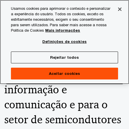
Skip
Skip
Usamos cookies para aprimorar o conteúdo e personalizar
to
to
a experiência do usuário. Todos os cookies, exceto os
content
footer
estritamente necessários, exigem o seu consentimento
PwC Brasil
Consultoria Tributária
Informativos de Tax
para serem utilizados. Para saber mais acesse a nossa
Política de Cookies
Mais informações
Aperfeiçoamento da
Definições de cookies
política industrial para o
Rejeitar todos
setor de tecnologias da
Aceitar cookies
informação e
comunicação e para o
setor de semicondutores