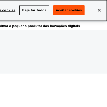
Brasil
e cookies
Rejeitar todos
Aceitar cookies
Search
rreira
Sala de imprensa
imar o pequeno produtor das inovações digitais