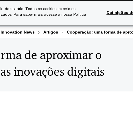
ia do usuário. Todos os cookies, exceto os
Definições d
lizados. Para saber mais acesse a nossa Política
Temas atuais
Serviços Digitais
Sobre a PwC
Ca
 Innovation News
Artigos
Cooperação: uma forma de aprox
rma de aproximar o
s inovações digitais