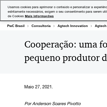
Skip
Skip
Usamos cookies para aprimorar o conteúdo e personalizar a experiênc
to
to
estritamente necessários, exigem o seu consentimento para serem uti
Indústrias
Serviços
content
footer
de Cookies
Mais informações
PwC Brasil
Consultoria
Agtech Innovation
Agtech
Cooperação: uma fo
pequeno produtor da
Maio 27, 2021.
Por Anderson Soares Pivotto