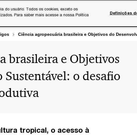
ia do usuário. Todos os cookies, exceto os
Definições d
lizados. Para saber mais acesse a nossa Política
Temas atuais
Serviços Digitais
Sobre a PwC
Ca
tigos
Ciência agropecuária brasileira e Objetivos do Desenvol
 brasileira e Objetivos
Sustentável: o desafio
rodutiva
tura tropical, o acesso à