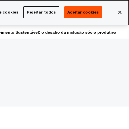
Brasil
e cookies
Rejeitar todos
Aceitar cookies
Search
rreira
Sala de imprensa
vimento Sustentável: o desafio da inclusão sócio produtiva