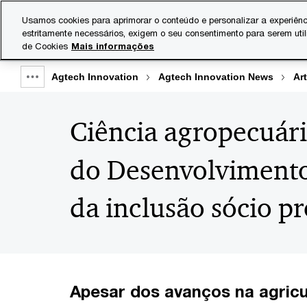
Skip
Skip
Usamos cookies para aprimorar o conteúdo e personalizar a experiênc
to
to
estritamente necessários, exigem o seu consentimento para serem uti
Indústrias
Serviços
content
footer
de Cookies
Mais informações
Agtech Innovation
Agtech Innovation News
Ar
Show
full
Ciência agropecuária
breadcrumb
do Desenvolvimento 
da inclusão sócio p
Apesar dos avanços na agricul