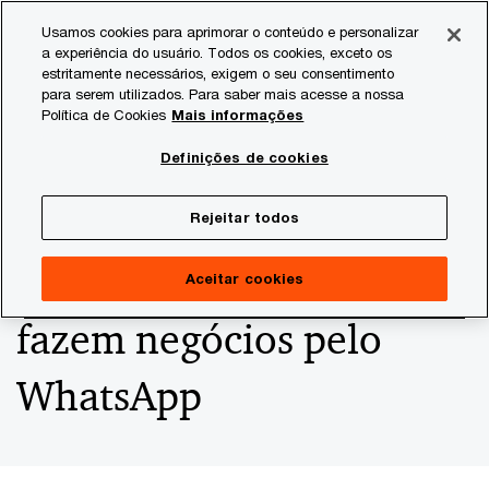
Skip
Skip
Usamos cookies para aprimorar o conteúdo e personalizar
to
to
a experiência do usuário. Todos os cookies, exceto os
content
footer
estritamente necessários, exigem o seu consentimento
PwC Brasil
Consultoria
Agtech Innovation
Agtech I
para serem utilizados. Para saber mais acesse a nossa
Política de Cookies
Mais informações
ABMRA: 94% dos
Definições de cookies
produtores têm
Rejeitar todos
smartphone e 76%
Aceitar cookies
fazem negócios pelo
WhatsApp