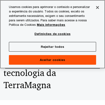
Skip
Skip
Usamos cookies para aprimorar o conteúdo e personalizar
to
to
a experiência do usuário. Todos os cookies, exceto os
content
footer
estritamente necessários, exigem o seu consentimento
PwC Brasil
Consultoria
Agtech Innovation
Agtech I
para serem utilizados. Para saber mais acesse a nossa
Política de Cookies
Mais informações
AgroGalaxy reduz em
Definições de cookies
60% perdas por
Rejeitar todos
inadimplência com
Aceitar cookies
tecnologia da
TerraMagna