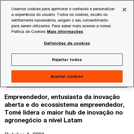
Skip
Skip
Usamos cookies para aprimorar o conteúdo e personalizar
to
to
a experiência do usuário. Todos os cookies, exceto os
content
footer
estritamente necessários, exigem o seu consentimento
PwC Brasil
Consultoria
Agtech Innovation
Agtech I
para serem utilizados. Para saber mais acesse a nossa
Política de Cookies
Mais informações
Agtech Podcast com José
Definições de cookies
Tomé, CEO do Agtech
Rejeitar todos
Aceitar cookies
Empreendedor, entusiasta da inovação
aberta e do ecossistema empreendedor,
Tomé lidera o maior hub de inovação no
agronegócio a nível Latam