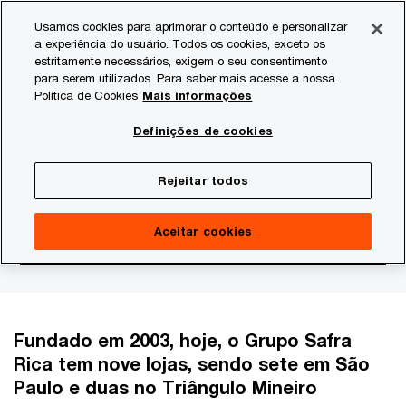
Skip
Skip
Usamos cookies para aprimorar o conteúdo e personalizar
to
to
a experiência do usuário. Todos os cookies, exceto os
content
footer
estritamente necessários, exigem o seu consentimento
PwC Brasil
Consultoria
Agtech Innovation
Agtech I
para serem utilizados. Para saber mais acesse a nossa
Política de Cookies
Mais informações
Agtech Podcast com
Definições de cookies
Reginaldo Baraldi, CEO
Rejeitar todos
da Safra Rica
Aceitar cookies
Fundado em 2003, hoje, o Grupo Safra
Rica tem nove lojas, sendo sete em São
Paulo e duas no Triângulo Mineiro