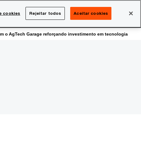
Brasil
e cookies
Rejeitar todos
Aceitar cookies
Search
rreira
Sala de imprensa
com o AgTech Garage reforçando investimento em tecnologia