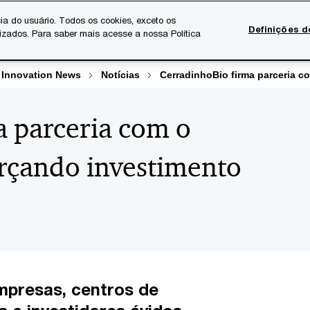
ia do usuário. Todos os cookies, exceto os
Definições d
lizados. Para saber mais acesse a nossa Política
Temas atuais
Serviços Digitais
Sobre a PwC
Ca
 Innovation News
Notícias
CerradinhoBio firma parceria 
a parceria com o
rçando investimento
mpresas, centros de