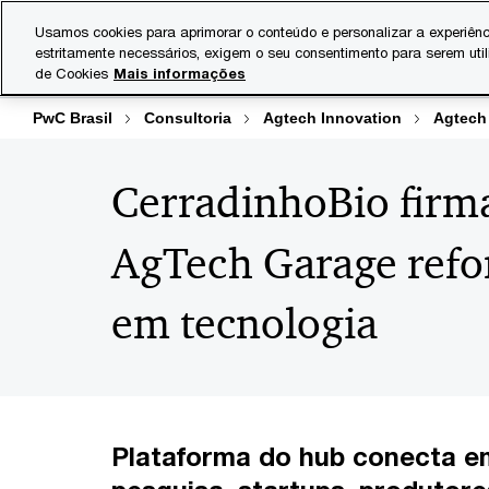
Skip
Skip
Usamos cookies para aprimorar o conteúdo e personalizar a experiênc
to
to
estritamente necessários, exigem o seu consentimento para serem uti
Indústrias
Serviços
content
footer
de Cookies
Mais informações
PwC Brasil
Consultoria
Agtech Innovation
Agtech
CerradinhoBio firm
AgTech Garage refo
em tecnologia
Plataforma do hub conecta e