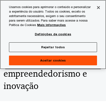
Skip
Skip
Usamos cookies para aprimorar o conteúdo e personalizar
to
to
a experiência do usuário. Todos os cookies, exceto os
content
footer
estritamente necessários, exigem o seu consentimento
PwC Brasil
Consultoria
Agtech Innovation
Agtech I
para serem utilizados. Para saber mais acesse a nossa
Política de Cookies
Mais informações
OCP: a empresa que
Definições de cookies
fundou uma
Rejeitar todos
universidade voltada ao
Aceitar cookies
empreendedorismo e
inovação