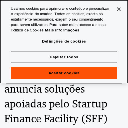
Skip
Skip
Usamos cookies para aprimorar o conteúdo e personalizar
to
to
a experiência do usuário. Todos os cookies, exceto os
content
footer
estritamente necessários, exigem o seu consentimento
PwC Brasil
Consultoria
Agtech Innovation
Agtech I
para serem utilizados. Para saber mais acesse a nossa
Política de Cookies
Mais informações
Programa Soja
Definições de cookies
Sustentável do Cerrado,
Rejeitar todos
do LIF e AgTech Garage,
Aceitar cookies
anuncia soluções
apoiadas pelo Startup
Finance Facility (SFF)