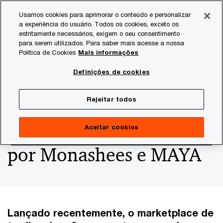
Skip
Skip
Usamos cookies para aprimorar o conteúdo e personalizar
to
to
a experiência do usuário. Todos os cookies, exceto os
content
footer
estritamente necessários, exigem o seu consentimento
PwC Brasil
Consultoria
Agtech Innovation
Agtech I
para serem utilizados. Para saber mais acesse a nossa
Política de Cookies
Mais informações
Tarken recebe aporte de
Definições de cookies
R$ 19 milhões em
Rejeitar todos
rodada semente liderada
Aceitar cookies
por Monashees e MAYA
Lançado recentemente, o marketplace de