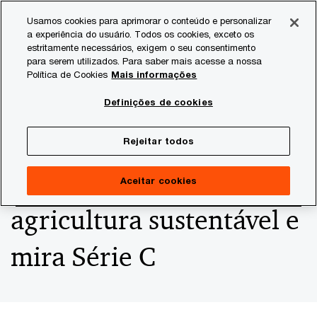
Skip
Skip
Usamos cookies para aprimorar o conteúdo e personalizar
to
to
a experiência do usuário. Todos os cookies, exceto os
content
footer
estritamente necessários, exigem o seu consentimento
PwC Brasil
Consultoria
Agtech Innovation
Agtech I
para serem utilizados. Para saber mais acesse a nossa
Política de Cookies
Mais informações
Após lançar novo robô e
Definições de cookies
levantar US$ 60 mi,
Rejeitar todos
Solinftec abraça
Aceitar cookies
agricultura sustentável e
mira Série C