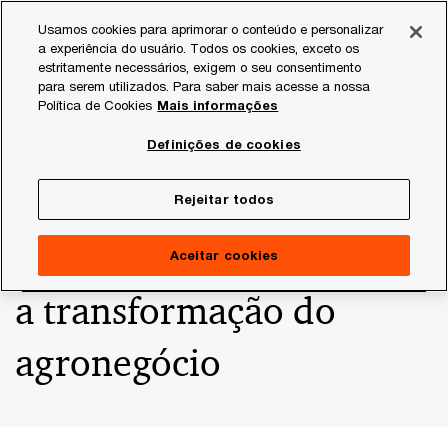
Skip
Skip
Usamos cookies para aprimorar o conteúdo e personalizar
to
to
a experiência do usuário. Todos os cookies, exceto os
content
footer
estritamente necessários, exigem o seu consentimento
PwC Brasil
Consultoria
Agtech Innovation
Agtech I
para serem utilizados. Para saber mais acesse a nossa
Política de Cookies
Mais informações
Com o usuário no
Definições de cookies
centro, tecnologias
Rejeitar todos
imersivas podem apoiar
Aceitar cookies
a transformação do
agronegócio