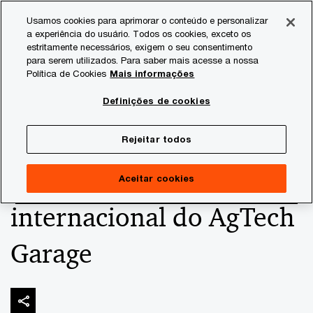
Skip
Skip
Usamos cookies para aprimorar o conteúdo e personalizar
to
to
a experiência do usuário. Todos os cookies, exceto os
content
footer
estritamente necessários, exigem o seu consentimento
PwC Brasil
Consultoria
Agtech Innovation
Agtech I
para serem utilizados. Para saber mais acesse a nossa
Política de Cookies
Mais informações
Cooperativa europeia
Definições de cookies
Agrifirm estreia como
Rejeitar todos
primeiro parceiro
Aceitar cookies
internacional do AgTech
Garage