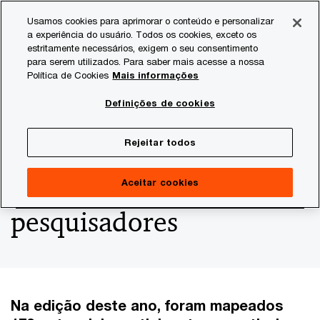
Skip
Skip
Usamos cookies para aprimorar o conteúdo e personalizar
to
to
a experiência do usuário. Todos os cookies, exceto os
content
footer
estritamente necessários, exigem o seu consentimento
PwC Brasil
Consultoria
Agtech Innovation
Agtech I
para serem utilizados. Para saber mais acesse a nossa
Política de Cookies
Mais informações
Programa Fellowship
Definições de cookies
AgTech Garage 2022
Rejeitar todos
seleciona 31
Aceitar cookies
pesquisadores
Na edição deste ano, foram mapeados