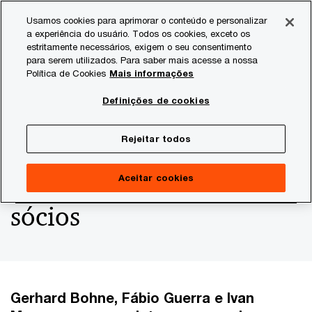
Skip
Skip
Usamos cookies para aprimorar o conteúdo e personalizar
to
to
a experiência do usuário. Todos os cookies, exceto os
content
footer
estritamente necessários, exigem o seu consentimento
PwC Brasil
Consultoria
Agtech Innovation
Agtech I
para serem utilizados. Para saber mais acesse a nossa
Política de Cookies
Mais informações
Startup de educação
Definições de cookies
Cumbre atrai grandes
Rejeitar todos
executivos do agro como
Aceitar cookies
sócios
Gerhard Bohne, Fábio Guerra e Ivan