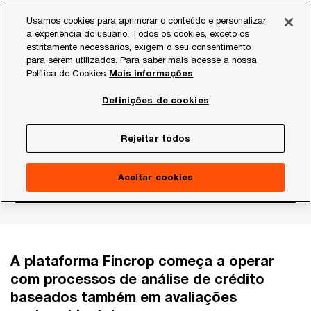
Skip
Skip
Usamos cookies para aprimorar o conteúdo e personalizar
to
to
a experiência do usuário. Todos os cookies, exceto os
content
footer
estritamente necessários, exigem o seu consentimento
PwC Brasil
Consultoria
Agtech Innovation
Agtech I
para serem utilizados. Para saber mais acesse a nossa
Política de Cookies
Mais informações
Bunge lança fintech para
Definições de cookies
acelerar acesso o crédito
Rejeitar todos
agrícola a produtor
Aceitar cookies
A plataforma Fincrop começa a operar
com processos de análise de crédito
baseados também em avaliações