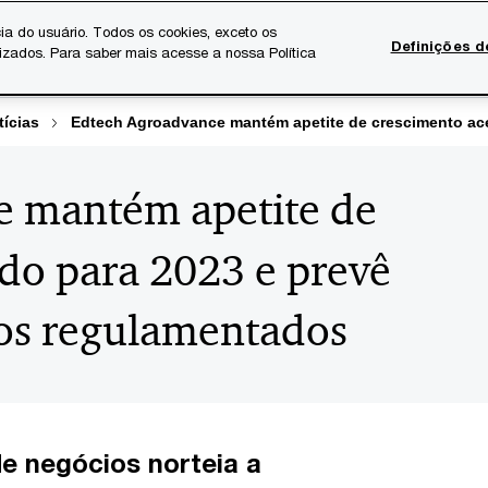
ia do usuário. Todos os cookies, exceto os
Definições d
lizados. Para saber mais acesse a nossa Política
Temas atuais
Serviços Digitais
Sobre a PwC
Ca
tícias
Edtech Agroadvance mantém apetite de crescimento ac
 mantém apetite de
do para 2023 e prevê
os regulamentados
e negócios norteia a