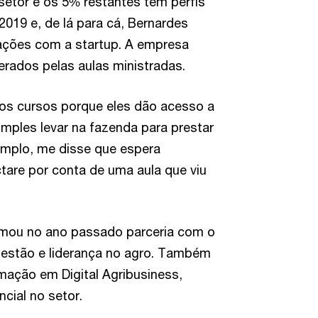
setor e os 5% restantes têm perfis
019 e, de lá para cá, Bernardes
mações com a startup. A empresa
rados pelas aulas ministradas.
sos cursos porque eles dão acesso a
imples levar na fazenda para prestar
xemplo, me disse que espera
are por conta de uma aula que viu
irmou no ano passado parceria com o
gestão e liderança no agro. Também
mação em Digital Agribusiness,
cial no setor.