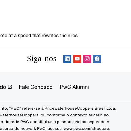
te at a speed that rewrites the rules
Siga-nos
ndo
Fale Conosco
PwC Alumni
to, “PwC” refere-se à PricewaterhouseCoopers Brasil Ltda.,
waterhouseCoopers, ou conforme o contexto sugerir, ao
ro da rede PwC constitui uma pessoa jurídica separada e
 acerca do network PwC, acesse:
www.pwc.com/structure
.