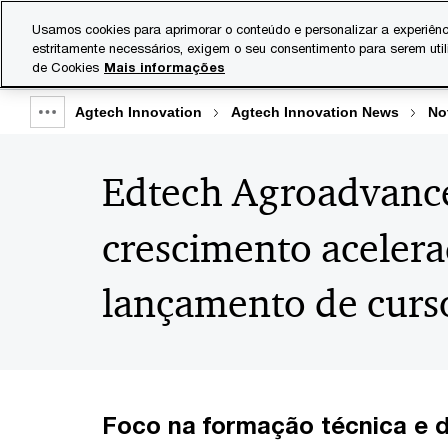
Skip
Skip
Usamos cookies para aprimorar o conteúdo e personalizar a experiênc
to
to
estritamente necessários, exigem o seu consentimento para serem uti
Indústrias
Serviços
content
footer
de Cookies
Mais informações
Agtech Innovation
Agtech Innovation News
No
Show
full
Edtech Agroadvance
breadcrumb
crescimento acelera
lançamento de curs
Foco na formação técnica e d