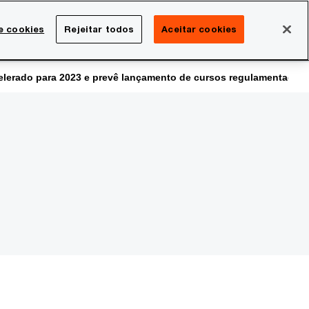
Brasil
e cookies
Rejeitar todos
Aceitar cookies
Search
rreira
Sala de imprensa
elerado para 2023 e prevê lançamento de cursos regulamentados