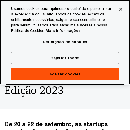
Skip
Skip
Usamos cookies para aprimorar o conteúdo e personalizar
to
to
a experiência do usuário. Todos os cookies, exceto os
content
footer
estritamente necessários, exigem o seu consentimento
PwC Brasil
Consultoria
Agtech Innovation
Agtech I
para serem utilizados. Para saber mais acesse a nossa
Política de Cookies
Mais informações
Programa Soja
Definições de cookies
Sustentável do Cerrado
Rejeitar todos
anuncia selecionadas da
Aceitar cookies
Edição 2023
De 20 a 22 de setembro, as startups