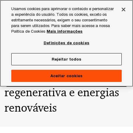
Skip
Skip
Usamos cookies para aprimorar o conteúdo e personalizar
to
to
a experiência do usuário. Todos os cookies, exceto os
content
footer
estritamente necessários, exigem o seu consentimento
PwC Brasil
Consultoria
Agtech Innovation
Agtech I
para serem utilizados. Para saber mais acesse a nossa
Política de Cookies
Mais informações
Yara reforça
Definições de cookies
compromisso com
Rejeitar todos
inovações em agricultura
Aceitar cookies
regenerativa e energias
renováveis