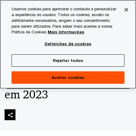
Skip
Skip
Usamos cookies para aprimorar o conteúdo e personalizar
to
to
a experiência do usuário. Todos os cookies, exceto os
content
footer
estritamente necessários, exigem o seu consentimento
PwC Brasil
Consultoria
Agtech Innovation
Agtech I
para serem utilizados. Para saber mais acesse a nossa
Política de Cookies
Mais informações
As 10 startups do PwC
Definições de cookies
Agtech Innovation que
Rejeitar todos
mais fizeram conexões
Aceitar cookies
em 2023