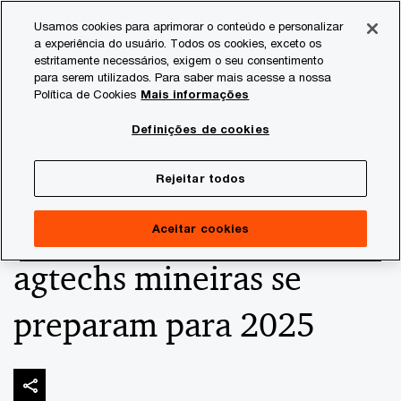
Skip
Skip
Usamos cookies para aprimorar o conteúdo e personalizar
to
to
a experiência do usuário. Todos os cookies, exceto os
content
footer
estritamente necessários, exigem o seu consentimento
PwC Brasil
Consultoria
Agtech Innovation
Agtech I
para serem utilizados. Para saber mais acesse a nossa
Política de Cookies
Mais informações
Com foco em
Definições de cookies
sustentabilidade e
Rejeitar todos
inteligência artificial,
Aceitar cookies
agtechs mineiras se
preparam para 2025