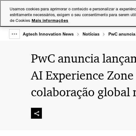
Skip
Skip
Usamos cookies para aprimorar o conteúdo e personalizar a experiênc
to
to
estritamente necessários, exigem o seu consentimento para serem uti
Indústrias
Serviços
content
footer
de Cookies
Mais informações
Agtech Innovation News
Notícias
PwC anuncia 
Show
full
PwC anuncia lança
breadcrumb
AI Experience Zone 
colaboração global 