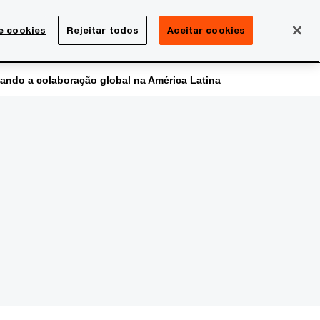
Brasil
e cookies
Rejeitar todos
Aceitar cookies
Search
rreira
Sala de imprensa
ando a colaboração global na América Latina