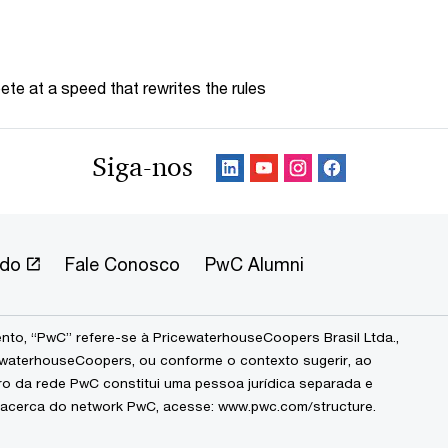
te at a speed that rewrites the rules
Siga-nos
ndo
Fale Conosco
PwC Alumni
to, “PwC” refere-se à PricewaterhouseCoopers Brasil Ltda.,
waterhouseCoopers, ou conforme o contexto sugerir, ao
ro da rede PwC constitui uma pessoa jurídica separada e
 acerca do network PwC, acesse:
www.pwc.com/structure
.