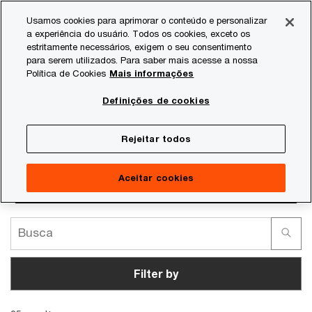
Skip
Skip
Usamos cookies para aprimorar o conteúdo e personalizar
to
to
a experiência do usuário. Todos os cookies, exceto os
content
footer
estritamente necessários, exigem o seu consentimento
PwC Brasil
Consultoria
Agtech Innovation
Agtech I
para serem utilizados. Para saber mais acesse a nossa
Política de Cookies
Mais informações
Mulheres que inovam o
Definições de cookies
agro
Rejeitar todos
Aceitar cookies
Filter by