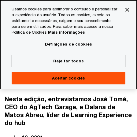
Skip
Skip
Usamos cookies para aprimorar o conteúdo e personalizar
to
to
a experiência do usuário. Todos os cookies, exceto os
content
footer
estritamente necessários, exigem o seu consentimento
PwC Brasil
Consultoria
Agtech Innovation
Agtech I
para serem utilizados. Para saber mais acesse a nossa
Política de Cookies
Mais informações
Como funciona um hub
Definições de cookies
de inovação
Rejeitar todos
Aceitar cookies
Nesta edição, entrevistamos José Tomé,
CEO do AgTech Garage, e Dalana de
Matos Abreu, líder de Learning Experience
do hub