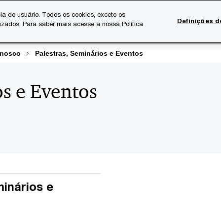
ia do usuário. Todos os cookies, exceto os
Definições d
lizados. Para saber mais acesse a nossa Política
Temas atuais
Serviços Digitais
Sobre a PwC
Ca
onosco
Palestras, Seminários e Eventos
os e Eventos
minários e