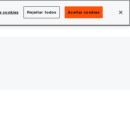
Brasil
e cookies
Rejeitar todos
Aceitar cookies
Search
rreira
Sala de imprensa