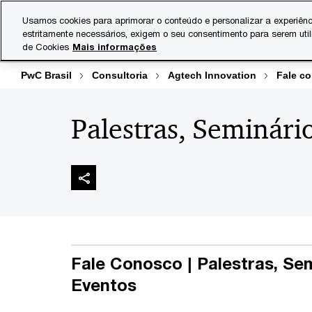
Skip
Skip
Usamos cookies para aprimorar o conteúdo e personalizar a experiênc
to
to
estritamente necessários, exigem o seu consentimento para serem uti
Indústrias
Serviços
content
footer
de Cookies
Mais informações
PwC Brasil
Consultoria
Agtech Innovation
Fale c
Palestras, Seminári
Fale Conosco | Palestras, Se
Eventos