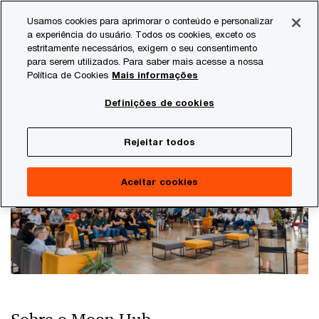
Skip
Skip
Usamos cookies para aprimorar o conteúdo e personalizar
to
to
a experiência do usuário. Todos os cookies, exceto os
content
footer
estritamente necessários, exigem o seu consentimento
PwC Brasil
Consultoria
Agtech Innovation
Moon Hu
para serem utilizados. Para saber mais acesse a nossa
Política de Cookies
Mais informações
Moon Hub
Definições de cookies
Um marco no ecossistema de inovação do
agronegócio nacional
Rejeitar todos
Aceitar cookies