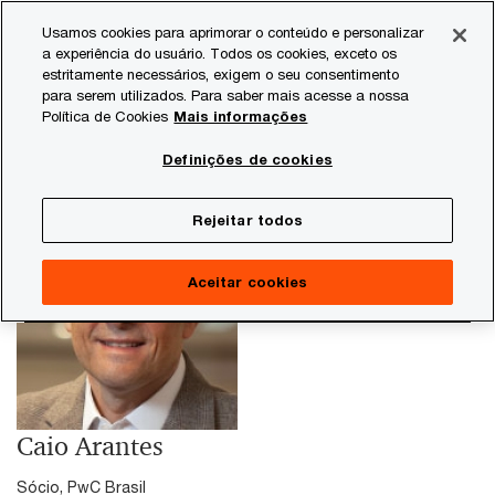
Skip
Skip
Usamos cookies para aprimorar o conteúdo e personalizar
to
to
a experiência do usuário. Todos os cookies, exceto os
content
footer
estritamente necessários, exigem o seu consentimento
PwC Brasil
Caio Arantes
para serem utilizados. Para saber mais acesse a nossa
Política de Cookies
Mais informações
Definições de cookies
Rejeitar todos
Aceitar cookies
Caio Arantes
Sócio, PwC Brasil