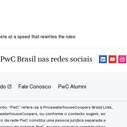
te at a speed that rewrites the rules
 PwC Brasil nas redes sociais
ndo
Fale Conosco
PwC Alumni
to, “PwC” refere-se à PricewaterhouseCoopers Brasil Ltda.,
waterhouseCoopers, ou conforme o contexto sugerir, ao
ro da rede PwC constitui uma pessoa jurídica separada e
 acerca do network PwC, acesse:
www.pwc.com/structure
.