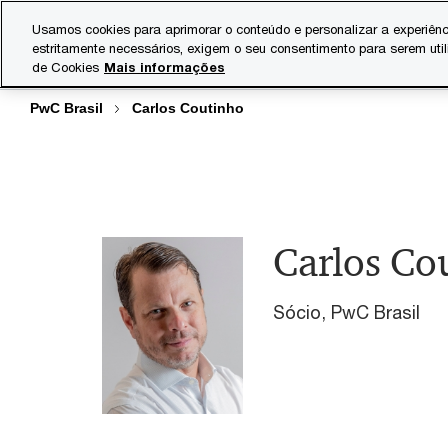
Skip
Skip
Usamos cookies para aprimorar o conteúdo e personalizar a experiênc
to
to
estritamente necessários, exigem o seu consentimento para serem uti
Indústrias
Serviços
content
footer
de Cookies
Mais informações
PwC Brasil
Carlos Coutinho
Carlos Co
Sócio, PwC Brasil