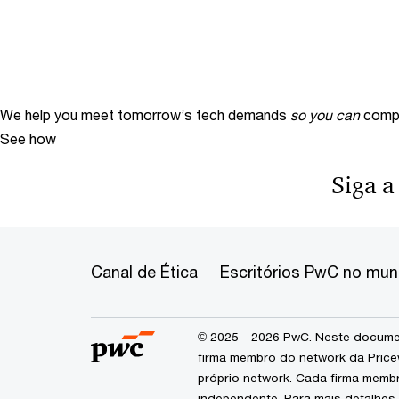
We help you meet tomorrow’s tech demands
so you can
compe
See how
Siga a
Canal de Ética
Escritórios PwC no mu
© 2025 - 2026 PwC. Neste documen
firma membro do network da Price
próprio network. Cada firma memb
independente. Para mais detalhes