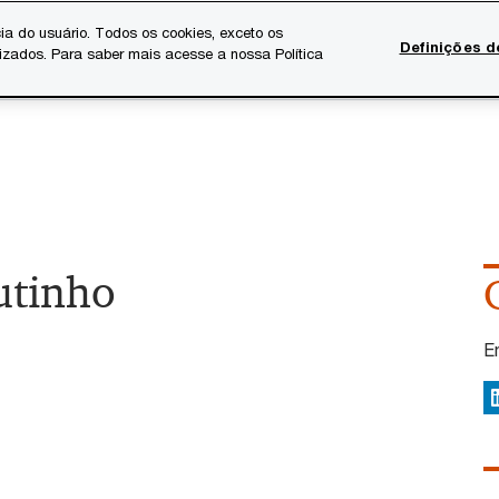
ia do usuário. Todos os cookies, exceto os
Definições d
lizados. Para saber mais acesse a nossa Política
Temas atuais
Serviços Digitais
Sobre a PwC
Ca
utinho
E
L