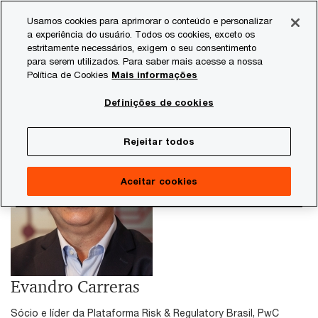
Skip
Skip
Usamos cookies para aprimorar o conteúdo e personalizar
to
to
a experiência do usuário. Todos os cookies, exceto os
content
footer
estritamente necessários, exigem o seu consentimento
PwC Brasil
Evandro Carreras
para serem utilizados. Para saber mais acesse a nossa
Política de Cookies
Mais informações
Definições de cookies
Rejeitar todos
Aceitar cookies
Evandro Carreras
Sócio e líder da Plataforma Risk & Regulatory Brasil, PwC