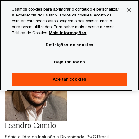
Skip
Skip
Usamos cookies para aprimorar o conteúdo e personalizar
to
to
a experiência do usuário. Todos os cookies, exceto os
content
footer
estritamente necessários, exigem o seu consentimento
PwC Brasil
Leandro Camilo
para serem utilizados. Para saber mais acesse a nossa
Política de Cookies
Mais informações
Definições de cookies
Rejeitar todos
Aceitar cookies
Leandro Camilo
Sócio e líder de Inclusão e Diversidade, PwC Brasil